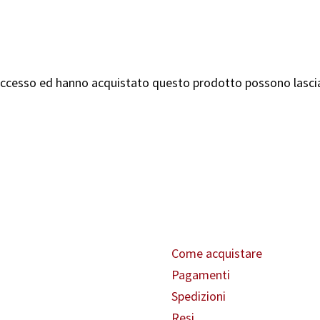
'accesso ed hanno acquistato questo prodotto possono lasci
 genere
Servizio clienti
nezzo (CN)
Come acquistare
Pagamenti
Spedizioni
Resi