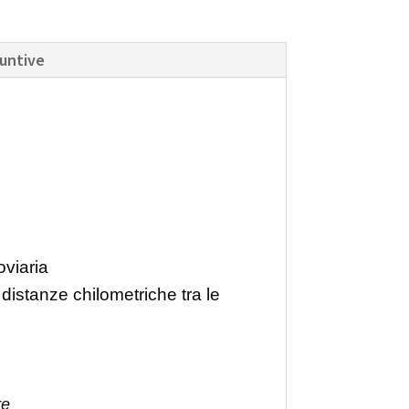
iuntive
oviaria
 distanze chilometriche tra le
re