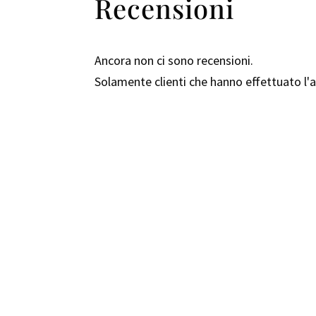
Recensioni
Ancora non ci sono recensioni.
Solamente clienti che hanno effettuato l
Comfal – Recuperi Fallimentari di ogni
Via Valle Grana 69 – 12010 San Rocco Ber
Tel: 0171 68 74 13
Email: comfal@recuperifallimentari.net