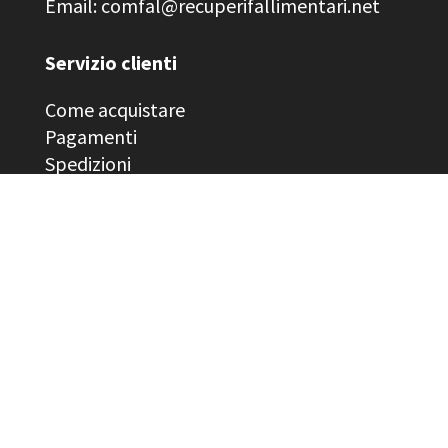
Email: comfal@recuperifallimentari.net
Servizio clienti
Come acquistare
Pagamenti
Spedizioni
Resi
Area legale
Privacy Policy
Cookie Policy
Termini e Condizioni
© 2026
Comfal Recuperi Fallimentari
|