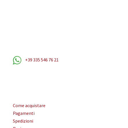
Via Valle Grana 69 – 12010 San Rocco Bernezzo (CN)
Tel: 0171 68 74 13
Email: comfal@recuperifallimentari.net
Tel: 0171 68 74 13
+39 335 546 76 21
Email: comfal@recuperifallimentari.net
Servizio clienti
Come acquistare
Pagamenti
Spedizioni