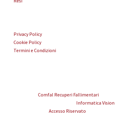
Resi
Area legale
Privacy Policy
Cookie Policy
Termini e Condizioni
© 2026
Comfal Recuperi Fallimentari
| P.IVA
02158630042 | Realizzato da
Informatica Vision
|
Accesso Riservato