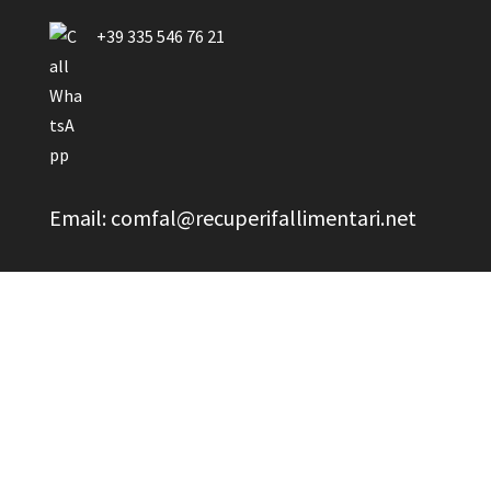
+39 335 546 76 21
Email: comfal@recuperifallimentari.net
Servizio clienti
Come acquistare
Pagamenti
Spedizioni
Resi
Area legale